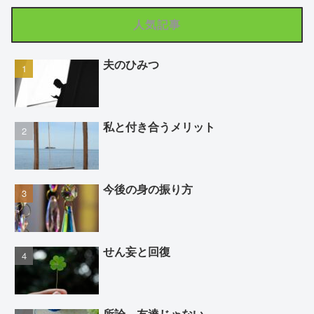
人気記事
夫のひみつ
私と付き合うメリット
今後の身の振り方
せん妄と回復
所詮、友達じゃない