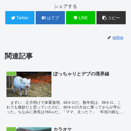
シェアする
Twitter
はてブ
LINE
コピー
seline
関連記事
ぽっちゃりとデブの境界線
わたし
まずい、正月明けで体重激増。63キロだ。数年前は、59キロ。こ
れでも微妙だと思っていたのに、60キロの大台に乗ってからが早か
った。ちなみに身長は163㎝だ。「ママ、太った？」 年頃の娘なの
で、私が体重計に乗っていると興味を示す。...
カラオケ
わたし