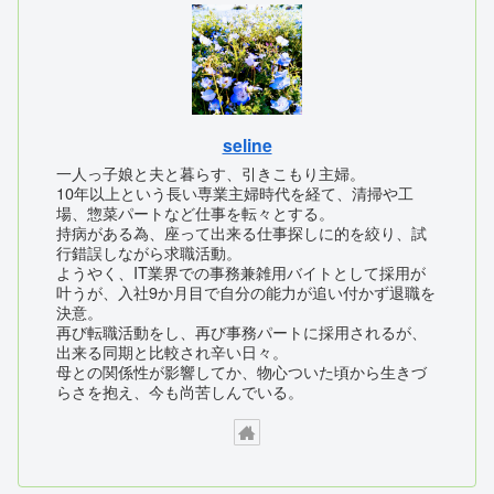
seline
一人っ子娘と夫と暮らす、引きこもり主婦。
10年以上という長い専業主婦時代を経て、清掃や工
場、惣菜パートなど仕事を転々とする。
持病がある為、座って出来る仕事探しに的を絞り、試
行錯誤しながら求職活動。
ようやく、IT業界での事務兼雑用バイトとして採用が
叶うが、入社9か月目で自分の能力が追い付かず退職を
決意。
再び転職活動をし、再び事務パートに採用されるが、
出来る同期と比較され辛い日々。
母との関係性が影響してか、物心ついた頃から生きづ
らさを抱え、今も尚苦しんでいる。