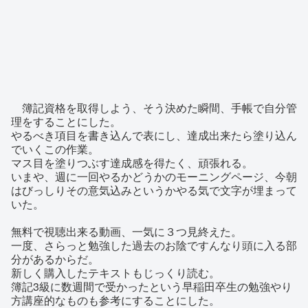
簿記資格を取得しよう、そう決めた瞬間、手帳で自分管
理をすることにした。
やるべき項目を書き込んで表にし、達成出来たら塗り込ん
でいくこの作業。
マス目を塗りつぶす達成感を得たく、頑張れる。
いまや、週に一回やるかどうかのモーニングページ、今朝
はびっしりその意気込みというかやる気で文字が埋まって
いた。
無料で視聴出来る動画、一気に３つ見終えた。
一度、さらっと勉強した過去のお陰ですんなり頭に入る部
分があるからだ。
新しく購入したテキストもじっくり読む。
簿記3級に数週間で受かったという早稲田卒生の勉強やり
方講座的なものも参考にすることにした。