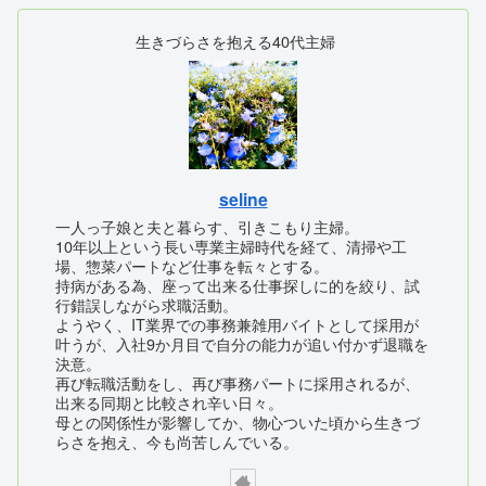
生きづらさを抱える40代主婦
seline
一人っ子娘と夫と暮らす、引きこもり主婦。
10年以上という長い専業主婦時代を経て、清掃や工
場、惣菜パートなど仕事を転々とする。
持病がある為、座って出来る仕事探しに的を絞り、試
行錯誤しながら求職活動。
ようやく、IT業界での事務兼雑用バイトとして採用が
叶うが、入社9か月目で自分の能力が追い付かず退職を
決意。
再び転職活動をし、再び事務パートに採用されるが、
出来る同期と比較され辛い日々。
母との関係性が影響してか、物心ついた頃から生きづ
らさを抱え、今も尚苦しんでいる。