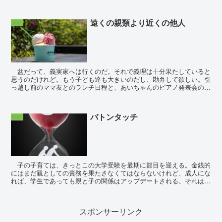
ピングに付き合ってと言う。まだランチには早い...
遠くの親類より近くの他人
家族
盆だって、義実家へは行くのだ。それで義理は十分果たしていると
思うのだけれど。もう子ども達も大きいのだし、勘弁して欲しい。引
っ越し前のママ友とのランチ日程と、あいちゃんのピアノ発表会のダ
ブルブッキング。なぜこうも、タイミングが悪い...
バトンタッチ
家族
子の子育ては、きっとこの大学受験を最期に節目を迎える。金銭的
にはまだ親としての責務を果たさなくてはならないけれど、成人にな
れば、学生であっても親と子の関係はアップデートされる。それは、
物理的に、という意味だ。子の為に使う時間が少...
スポンサーリンク