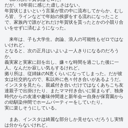
だが、10年前に感じた虚しさはない。
年賀状じまいという言葉が世の中に流布してからか、むし
ろ皆、ラインなどで年始の挨拶をする流れになったこと
で、家族内で誰がどれだけ年賀状を貰ったとかの小競り合
いをせずに済むようになった。
来年は、子も大学生。勿論、浪人の可能性もゼロではな
いけれど。
となると、次の正月はいよいよ一人きりになるのだろう
か。
義実家と実家に顔を出し、嫌々な時間を過ごした後に一
人。なんだか寂しい気もするけれど。
拠り所は、従姉妹のN恵くらいになってしまった。だが彼
女は社交的なので、私以外に色々付き合いがあるようだ。
インスタを見たら、親戚付き合いだけではなくあちこち友
達親子で出掛けたり、またママ付き合いに留まらず、独身
時代からの友達や趣味仲間達と新年会ー自身が保育園から
の幼馴染仲間でホームパーティーをしていたり。
実に楽しそうにしている。
まあ、インスタは綺麗な部分しか見せないだろうし実情
は分からないけれど。