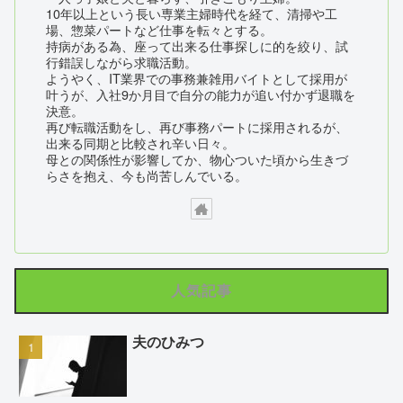
10年以上という長い専業主婦時代を経て、清掃や工
場、惣菜パートなど仕事を転々とする。
持病がある為、座って出来る仕事探しに的を絞り、試
行錯誤しながら求職活動。
ようやく、IT業界での事務兼雑用バイトとして採用が
叶うが、入社9か月目で自分の能力が追い付かず退職を
決意。
再び転職活動をし、再び事務パートに採用されるが、
出来る同期と比較され辛い日々。
母との関係性が影響してか、物心ついた頃から生きづ
らさを抱え、今も尚苦しんでいる。
人気記事
夫のひみつ