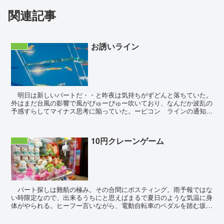
関連記事
お誘いライン
わたし
明日は新しいパートだ・・と昨夜は気持ちがずどんと落ちていた。
外はまだ台風の影響で風がぴゅーぴゅー吹いており、なんだか波乱の
予感すらしてマイナス思考に陥っていた。ーピコン ラインの通知
音。どうせ無料スタンプを手に入れた際、友達追加をしたど...
10円クレーンゲーム
わたし
パート探しは難航の極み。その合間にポスティング。雨予報ではな
い時限定なので、出来るうちにと思えばまるで夏日のような気温に身
体がやられる。ヒーフー言いながら、電動自転車のペダルを踏む坂
道。チラシが何百枚もあるのでずっしりカゴが重く...