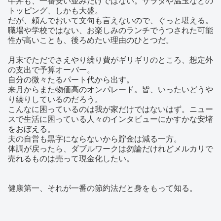
牛丼も、一番安い並みだけではない。サラダや温玉などの
トッピング、しかも大盛。
だが、頼んでおいて文句も言えないので、ぐっと堪える。
職場や学校ではない、お楽しみのランチでうつされた可能
性が高いことも、後ろめたい理由のひとつだ。
月末でただでさえやり繰り費がギリギリのところ、想定外
の支出で予算オーバー。
自分の微々たるパート代から出す。
来月からまた物価高のオンパレード。皆、いったいどうや
り繰りしているのだろう。
こんなに困っているのは我が家だけではないはず。ニュー
スで生活に困っている人々のインタビューにかすかな安堵
をおぼえる。
夫の自営も黒字にならないから貯金は減る一方。
体調が戻ったら、ダブルワークは勿論だけれどメルカリで
売れるものは売って現金化したい。
健康第一、それが一番の節約法だと身をもって知る。