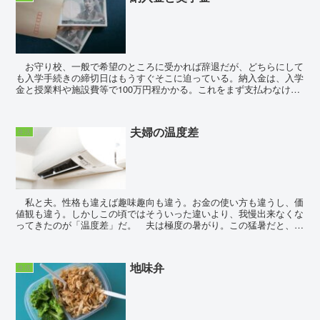
お守り校、一般で希望のところに受かれば辞退だが、どちらにして
も入学手続きの締切日はもうすぐそこに迫っている。納入金は、入学
金と授業料や施設費等で100万円程かかる。これをまず支払わなけれ
ば子の合格はお守りにならない。そして辞退することに...
夫婦の温度差
生活
私と夫。性格も違えば趣味趣向も違う。お金の使い方も違うし、価
値観も違う。しかしこの頃ではそういった違いより、我慢出来なくな
ってきたのが「温度差」だ。 夫は極度の暑がり。この猛暑だと、気
付けばエアコンが20℃設定。もっと若い頃は、...
地味弁
生活