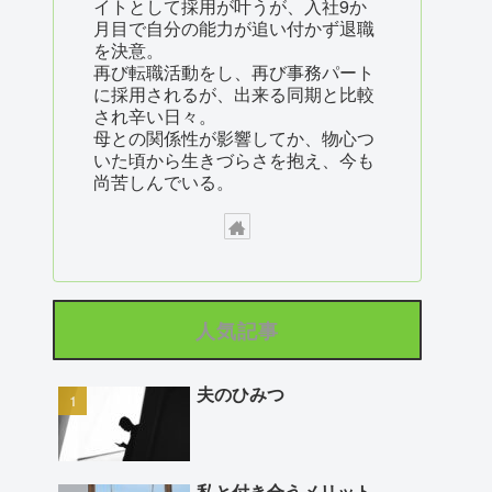
イトとして採用が叶うが、入社9か
月目で自分の能力が追い付かず退職
を決意。
再び転職活動をし、再び事務パート
に採用されるが、出来る同期と比較
され辛い日々。
母との関係性が影響してか、物心つ
いた頃から生きづらさを抱え、今も
尚苦しんでいる。
人気記事
夫のひみつ
私と付き合うメリット