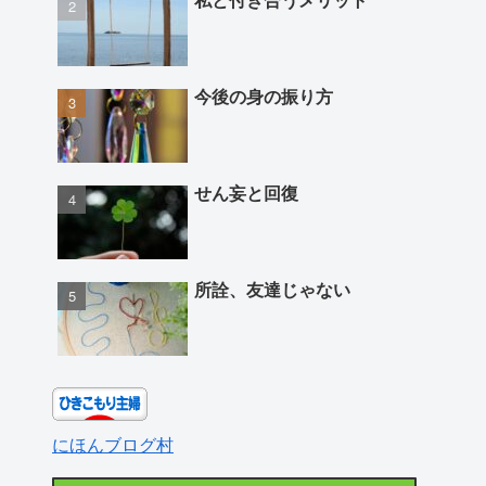
今後の身の振り方
せん妄と回復
所詮、友達じゃない
にほんブログ村