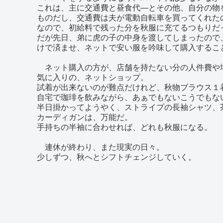
これは、主に交通費と昼食代―とその他、自分の物
ものだし、交通費は夫が電動自転車を買ってくれた
なので、初給料で残った分を秋服に充てるつもりだ
だが先日、弟に虎の子の中身を渡してしまったので
けで済ませ、ネットで安い服を吟味して購入するこ
ネット購入の方が、店舗を持たない分の人件費や
気に入りの、ネットショップ。
試着が出来ないのが難点だけれど、秋物ブラウス１着
自宅で珈琲を飲みながら、あぁでもないこうでもな
半日掛かってようやく、ストライプの長袖シャツ、
カーディガンは、万能だ。
手持ちの半袖に合わせれば、どれも秋服になる。
連休が終わり、また現実の日々。
少しずつ、秋へとシフトチェンジしていく。