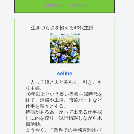
Author : seline
生きづらさを抱える40代主婦
seline
一人っ子娘と夫と暮らす、引きこも
り主婦。
10年以上という長い専業主婦時代を
経て、清掃や工場、惣菜パートなど
仕事を転々とする。
持病がある為、座って出来る仕事探
しに的を絞り、試行錯誤しながら求
職活動。
ようやく、IT業界での事務兼雑用バ