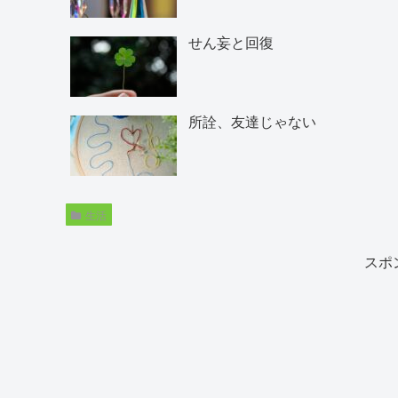
せん妄と回復
所詮、友達じゃない
生活
スポ