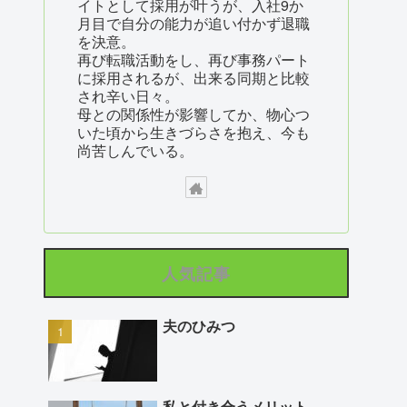
イトとして採用が叶うが、入社9か
月目で自分の能力が追い付かず退職
を決意。
再び転職活動をし、再び事務パート
に採用されるが、出来る同期と比較
され辛い日々。
母との関係性が影響してか、物心つ
いた頃から生きづらさを抱え、今も
尚苦しんでいる。
人気記事
夫のひみつ
私と付き合うメリット