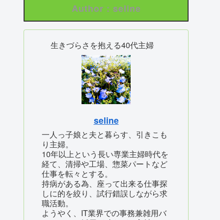
Author : seline
生きづらさを抱える40代主婦
seline
一人っ子娘と夫と暮らす、引きこも
り主婦。
10年以上という長い専業主婦時代を
経て、清掃や工場、惣菜パートなど
仕事を転々とする。
持病がある為、座って出来る仕事探
しに的を絞り、試行錯誤しながら求
職活動。
ようやく、IT業界での事務兼雑用バ