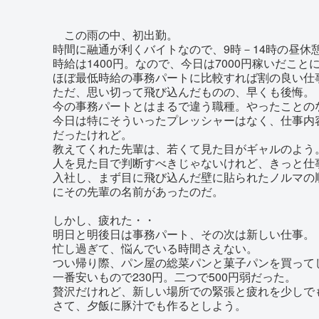
この雨の中、初出勤。
時間に融通が利くバイトなので、9時－14時の昼休
時給は1400円。なので、今日は7000円稼いだこと
ほぼ最低時給の事務パートに比較すれば割の良い仕
ただ、思い切って飛び込んだものの、早くも後悔。
今の事務パートとはまるで違う職種。やったことの
今日は特にそういったプレッシャーはなく、仕事内
だったけれど。
教えてくれた先輩は、若くて見た目がギャルのよう
人を見た目で判断すべきじゃないけれど、きっと仕
入社し、まず目に飛び込んだ壁に貼られたノルマの
にその先輩の名前があったのだ。
しかし、疲れた・・
明日と明後日は事務パート、その次は新しい仕事。
忙し過ぎて、悩んでいる時間さえない。
つい帰り際、パン屋の総菜パンと菓子パンを買って
一番安いもので230円。二つで500円弱だった。
贅沢だけれど、新しい場所での緊張と疲れを少しで
さて、夕飯に豚汁でも作るとしよう。