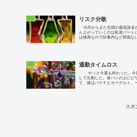
リスク分散
仕事
10月からまた全国の最低賃金が
ん上がっていくのは私達パート
は独身なので扶養内など関係ない
通勤タイムロス
仕事
やっと今週も終わった。今日は、夫と子は休みで義実家へ遊びに行くことになり、朝食の準備だけ
して出勤した。食パンの上にピ
て、後はバナナとヨーグルト。ー
スポ