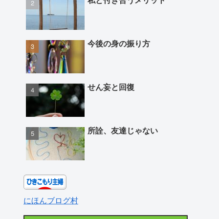
今後の身の振り方
せん妄と回復
所詮、友達じゃない
にほんブログ村