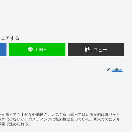
シェアする
LINE
コピー
seline
が無くても十分な心地良さ。天気予報も曇ってはいるが雨は降りそう
稼ぎは少ないが、ポスティングは私の性に合っている。月末までにノル
量で進められる。...