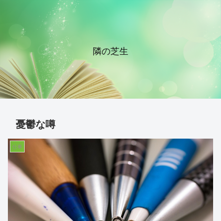
隣の芝生
憂鬱な噂
仕事