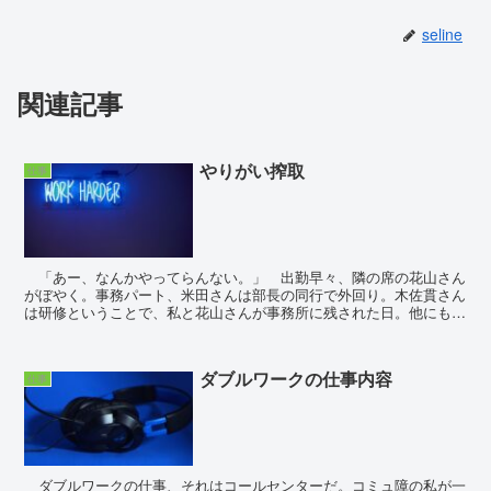
seline
関連記事
やりがい搾取
仕事
「あー、なんかやってらんない。」 出勤早々、隣の席の花山さん
がぼやく。事務パート、米田さんは部長の同行で外回り。木佐貫さん
は研修ということで、私と花山さんが事務所に残された日。他にも社
員はいるのだが、他部署なので私達が処理する業...
ダブルワークの仕事内容
仕事
ダブルワークの仕事、それはコールセンターだ。コミュ障の私が一