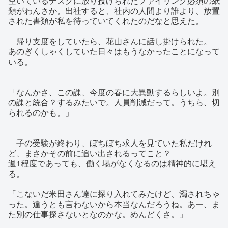
空いているデスクに放り投げられたファイリング必須の紙
類がわんさか。出社すると、社内の人間より誰より、放置
された書類が私を待っていてくれたのだなと思えた。
帰り支度をしていたら、花山さんに話し掛けられた。
あのぎくしゃくしていた日々はもうなかったことになって
いる。
「なんかさ、この課、今度の春に大異動するらしいよ。別
の課と統合？するみたいで。人員削減だって。うちら、切
られるのかも。」
子の受験が終わり、ぼちぼち求人を見ていた私だけれ
ど、まさかその前に追い出されるってこと？
週1程度であっても、働く場がなくなるのは精神的に堪え
る。
「こないだ米田さん達に探り入れてみたけど、濁されちゃ
った。違うとも言わないから本当なんだろうね。あー、ま
た別の仕事探さないとなのかな。めんどくさ。」