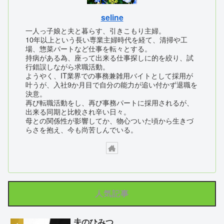
seline
一人っ子娘と夫と暮らす、引きこもり主婦。
10年以上という長い専業主婦時代を経て、清掃や工
場、惣菜パートなど仕事を転々とする。
持病がある為、座って出来る仕事探しに的を絞り、試
行錯誤しながら求職活動。
ようやく、IT業界での事務兼雑用バイトとして採用が
叶うが、入社9か月目で自分の能力が追い付かず退職を
決意。
再び転職活動をし、再び事務パートに採用されるが、
出来る同期と比較され辛い日々。
母との関係性が影響してか、物心ついた頃から生きづ
らさを抱え、今も尚苦しんでいる。
人気記事
夫のひみつ