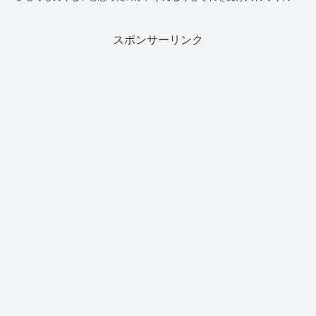
た。その代わりといったらなんだが、嫁の私が頑張...
スポンサーリンク