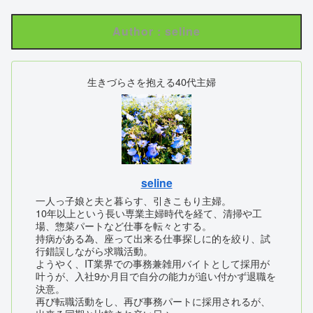
Author : seline
生きづらさを抱える40代主婦
seline
一人っ子娘と夫と暮らす、引きこもり主婦。
10年以上という長い専業主婦時代を経て、清掃や工
場、惣菜パートなど仕事を転々とする。
持病がある為、座って出来る仕事探しに的を絞り、試
行錯誤しながら求職活動。
ようやく、IT業界での事務兼雑用バイトとして採用が
叶うが、入社9か月目で自分の能力が追い付かず退職を
決意。
再び転職活動をし、再び事務パートに採用されるが、