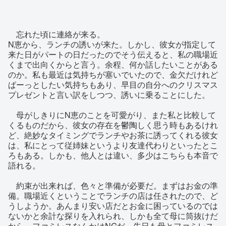
忘れた頃に連絡が来る。
N恵から、ランチの誘いが来た。しかし、彼女が指定して
来た日がパートの日だったのでそう伝えると、私の職場近
くまで出向くからと言う。余程、何か話したいことがある
のか。私も最近は気持ちが塞いでいたので、金欠だけれど
ぱーっとしたい気持ちもあり、早目の自分へのクリスマス
プレゼントと言い訳をしつつ、誘いに乗ることにした。
母がしきりにN恵のことを可愛がり、また私と比較して
くるものだから、彼女の存在を鬱陶しく思う時もあるけれ
ど、絶妙なタイミングでランチやお茶に誘ってくれる彼女
は、私にとって従姉妹というより友達代わりといったとこ
ろもある。しかも、他人とは違い、多少はこちらも本音で
語れる。
約束が出来れば、色々と準備が必要だ。まずはお金の準
備。職場近くということでランチの店は任されたので、ど
うしようか。あんまり安い店だとお金に困っているのでは
ないかと余計な探りを入れられ、しかも全て母に筒抜けだ
から、ファミレスなんかはNGだ。先日も母とファミレス