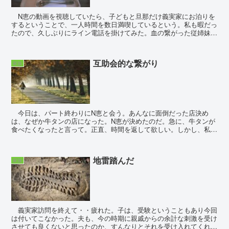
N恵の動画を視聴していたら、子どもと旦那だけ義実家にお泊りを
するということで、一人時間を数日満喫しているという。私も暇だっ
たので、久しぶりにライン電話を掛けてみた。血の繋がった従姉妹に
ですら、ラインは送れるのに電話は相変わらず苦...
互助会的な繋がり
家族
今日は、パート終わりにN恵と会う。あんなに面倒だった店決め
は、なぜか牛タンの店になった。N恵が決めたのだ。急に、牛タンが
食べたくなったと言って。正直、時間を返して欲しい。しかし、私に
対して妹的立場を守っている彼女がこの手の我儘と...
地雷踏んだ
家族
義実家訪問を終えて・・疲れた。子は、受験ということもあり今回
は付いてこなかった。夫も、今の時期に親戚からの余計な刺激を受け
させても良くないと思ったのか、すんなりとそれを受け入れてくれ