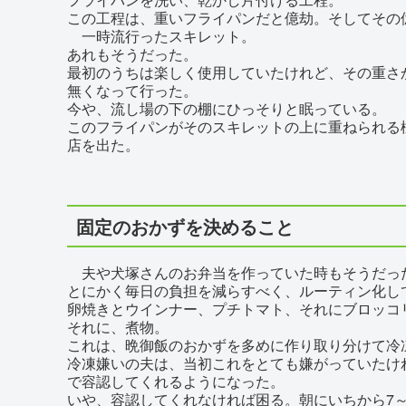
この工程は、重いフライパンだと億劫。そしてその
一時流行ったスキレット。
あれもそうだった。
最初のうちは楽しく使用していたけれど、その重さ
無くなって行った。
今や、流し場の下の棚にひっそりと眠っている。
このフライパンがそのスキレットの上に重ねられる
店を出た。
固定のおかずを決めること
夫や犬塚さんのお弁当を作っていた時もそうだっ
とにかく毎日の負担を減らすべく、ルーティン化し
卵焼きとウインナー、プチトマト、それにブロッコ
それに、煮物。
これは、晩御飯のおかずを多めに作り取り分けて冷
冷凍嫌いの夫は、当初これをとても嫌がっていたけ
で容認してくれるようになった。
いや、容認してくれなければ困る。朝にいちから7