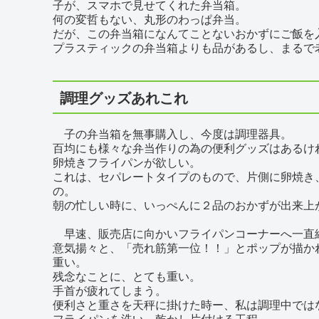
子が、スマホで見せてくれた弁当箱。
何の変哲もない、丸形のわっぱ弁当。
だが、この弁当箱になんてことないおかずにご飯を
プラスティックの弁当箱よりも品があるし、まるで
調理グッズあれこれ
子の弁当箱を無事購入し、今度は調理器具。
百均にも様々な弁当作りの為の便利グッズはあるけれ
卵焼きフライパンが欲しい。
これは、セパレートタイプのもので、片側に卵焼き
の。
朝の忙しい時に、いっぺんに２品のおかずが出来上
早速、販売店に向かいフライパンコーナーへ一直
意気揚々と、「売れ筋第一位！！」とポップが描か
重い。
残念なことに、とても重い。
手首が疲れてしまう。
便利さと重さを天秤に掛けた時ー、私は調理中では
フライパンを洗い、乾かし片付ける工程。