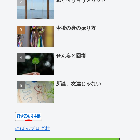
今後の身の振り方
せん妄と回復
所詮、友達じゃない
にほんブログ村