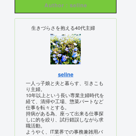
Author : seline
生きづらさを抱える40代主婦
seline
一人っ子娘と夫と暮らす、引きこも
り主婦。
10年以上という長い専業主婦時代を
経て、清掃や工場、惣菜パートなど
仕事を転々とする。
持病がある為、座って出来る仕事探
しに的を絞り、試行錯誤しながら求
職活動。
ようやく、IT業界での事務兼雑用バ