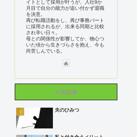
イトとして採用が叶うが、入社9か
月目で自分の能力が追い付かず退職
を決意。
再び転職活動をし、再び事務パート
に採用されるが、出来る同期と比較
され辛い日々。
母との関係性が影響してか、物心つ
いた頃から生きづらさを抱え、今も
尚苦しんでいる。
人気記事
夫のひみつ
私と付き合うメリット