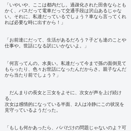
「いやいや、ここは都内だし。過疎化された田舎ならとも
かく、バスだって電車だって交通手段は沢山あるじゃな
い。それに、私達だっているでしょう？車なら言ってくれ
れば必要な時に出すから！」
「お前達にだって、生活があるだろう？子ども達のことや
仕事や。世話になる訳にいかないよ。」
「何言ってんの。水臭い。私達だって今まで孫の面倒見て
もらったり、色々お世話になったんだからさ。親子なんだ
から当たり前でしょう？」
だんまりの長女と三女をよそに、次女が声を上げ続け
る。
次女は感情的になっている半面、2人は冷静にこの状況を
見守っているようだった。
「もしも何かあったら、パパだけの問題じゃないのよ？可