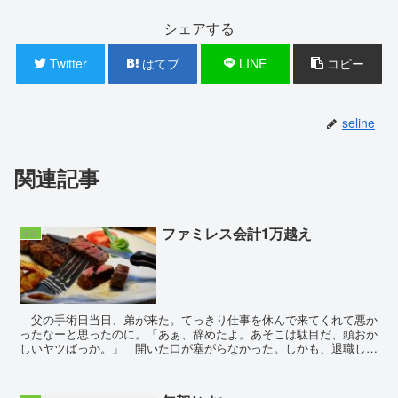
シェアする
Twitter
はてブ
LINE
コピー
seline
関連記事
ファミレス会計1万越え
家族
父の手術日当日、弟が来た。てっきり仕事を休んで来てくれて悪か
ったなーと思ったのに。「あぁ、辞めたよ。あそこは駄目だ、頭おか
しいヤツばっか。」 開いた口が塞がらなかった。しかも、退職した
ことは親にはまだ言わないでくれと口留めされた...