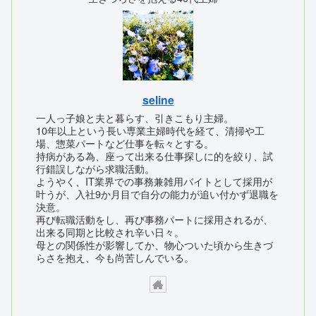
seline
一人っ子娘と夫と暮らす、引きこもり主婦。
10年以上という長い専業主婦時代を経て、清掃や工
場、惣菜パートなど仕事を転々とする。
持病がある為、座って出来る仕事探しに的を絞り、試
行錯誤しながら求職活動。
ようやく、IT業界での事務兼雑用バイトとして採用が
叶うが、入社9か月目で自分の能力が追い付かず退職を
決意。
再び転職活動をし、再び事務パートに採用されるが、
出来る同期と比較され辛い日々。
母との関係性が影響してか、物心ついた頃から生きづ
らさを抱え、今も尚苦しんでいる。