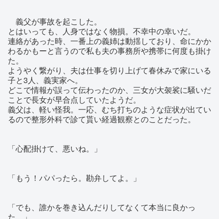
義父が事故を起こした。
とはいっても、人身ではなく物損。不幸中の幸いだ。
連絡があった時、一番上の義姉は動揺しており、命にかか
わるかもーと言うので私も夫の事務所や携帯に何度も掛け
た。
ようやく繋がり、夫は仕事を切り上げて春休みで家にいる
子と3人、義実家へ。
どこで情報が誤って伝わったのか、三女が大袈裟に騒いだ
ことで長女が早合点していたようだ。
義父は、軽い怪我。一応、むち打ちのような症状が出てい
るので整形外科で診て貰い経過観察とのことだった。
「心配掛けて、悪いね。」
「もう！パパったら。勘弁してよ。」
「でも、誰かを巻き込んだりしてなくて本当に良かっ
た。」