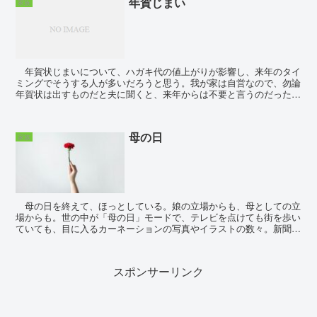
年賀じまい
家族
年賀状じまいについて、ハガキ代の値上がりが影響し、来年のタイ
ミングでそうする人が多いだろうと思う。我が家は自営なので、勿論
年賀状は出すものだと夫に聞くと、来年からは不要と言うのだった。
「経費も勿体ないし、HPで挨拶の代わりってこ...
母の日
家族
母の日を終えて、ほっとしている。娘の立場からも、母としての立
場からも。世の中が「母の日」モードで、テレビを点けても街を歩い
ていても、目に入るカーネーションの写真やイラストの数々。新聞チ
ラシにも、母の日商戦。 実母と義母 ...
スポンサーリンク