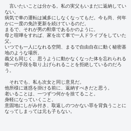
言いたいことは分かる。私の実父もいまだに返納してい
ない。
病気で車の運転は滅多にしなくなってもだ。今も尚、何年
かに一度の免許更新を続けているのだ。
まるで、それが男の勲章であるかのように。
母と喧嘩をすれば、家を出て車で一人ドライブをしていた
父。
いつでも一人になれる空間、まるで自由自在に動く秘密基
地のような場所。
義父も同じく、思うように動かなくなった体を忘れられる
唯一の手段を取り上げられることを拒絶しているのだろ
う。
それでも、私も次女と同じ意見だ。
他所様に迷惑を掛ける前に、返納すべきだと思う。
老いることは、一つずつ何かを捨てること。
身軽になっていくこと。
意固地にしがみ付き、取返しのつかない罪を背負うことに
なってしまっては元も子もない。