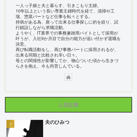
一人っ子娘と夫と暮らす、引きこもり主婦。
10年以上という長い専業主婦時代を経て、清掃や工
場、惣菜パートなど仕事を転々とする。
持病がある為、座って出来る仕事探しに的を絞り、試
行錯誤しながら求職活動。
ようやく、IT業界での事務兼雑用バイトとして採用が
叶うが、入社9か月目で自分の能力が追い付かず退職を
決意。
再び転職活動をし、再び事務パートに採用されるが、
出来る同期と比較され辛い日々。
母との関係性が影響してか、物心ついた頃から生きづ
らさを抱え、今も尚苦しんでいる。
人気記事
夫のひみつ