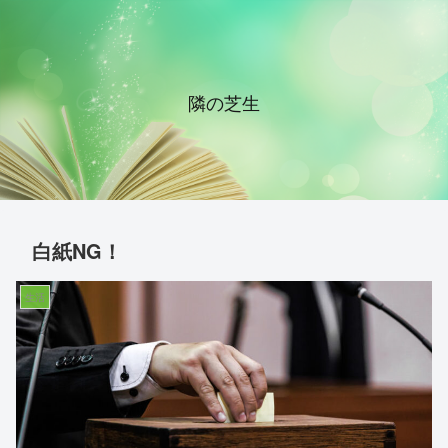
隣の芝生
白紙NG！
生活