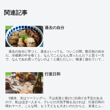
関連記事
過去の自分
生活
過去の自分に苛つく。過去といっても、ついこの間。数日前の自分
だ。冷蔵庫の中を覗くと、なんでこんなもん買ったんだ？と思う一方
で、なんであれ買ってないのよ！と腹ただしい。物凄く疲れていて、
今日は何も作りたくないーだから夫も子も好きな...
行楽日和
生活
3連休、夫はツーリングへ。子は友達と遊びに出掛ける予定がある
ので、私はほぼ一人きり。テレビの天気予報を点ければ、行楽日和の
晴れマーク。こんな時、もう子どもも大きいのだからと、友達とふら
っとバスツアーだとかに行けたらいいのにと妄想する。シ...