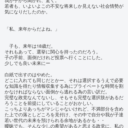
我が子から聞かれ、驚く。
若者も、いよいよこの不安な将来しか見えない社会情勢が
気になりだしたのか。
「私、来年からだよね。」
子も、来年は18歳だ。
それもあって、選挙に関心を持ったのだろう。
子の手前、面倒だけれど投票へ行くことにした。
少しでも良い未来にー
白紙で出すのはやめた。
どこに入れても同じだとかー、それは選択するうえで必要
な知識を得たり情報収集する為にプライベートな時間を割
かなければならない面倒から逃れる為の言い訳だ。
完璧な政党なんてないし、そもそも完璧な選択肢があるだ
ろうことを前提にしていることがおかしい。
こっちよりあっちがマシじゃないけれど、不満部分を含め
た上での落としどころを見付け、その中で自分や我が子達
若い世代の未来を預けられる余地があるかも・・
曖昧でも、そんな少しの希望があると思える政党に、私の