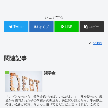
シェアする
Twitter
はてブ
LINE
コピー
seline
関連記事
奨学金
夫
「いざとなったら、奨学金借りればいいんだよ。」 耳を疑った。義
父から贈与された子の学費分の振込み。夫に問い詰めたら、半分以上
の使い込みが発覚。ちょっと借りてるだけだと言うけれど、このまま
赤字経営が続けばどうなるのか？通帳を見ると、...