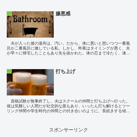
嫌悪感
夫
夫が入った後の湯舟は、汚い。だから、体に悪いと思いつつ一番風
呂か二番風呂に徹している私。しかし、昨夜はタイミングが悪く、夫
が早々に帰宅したこともあり先を抜かれた。体の芯まで冷たく、凍え
そうな夜。ゆっくり風呂に入り温まった体で布団に潜り込...
打ち上げ
夫
資格試験が無事終了し、夫はスクールの仲間と打ち上げへ行った。
彼は気難しい人間だが社交的な面もあり、いったん打ち解けるとツー
リング仲間や学生時代の仲間との付き合いのように、長続きする傾向
がある。プライドがエベレスト並みに高い夫だから、スポ...
スポンサーリンク