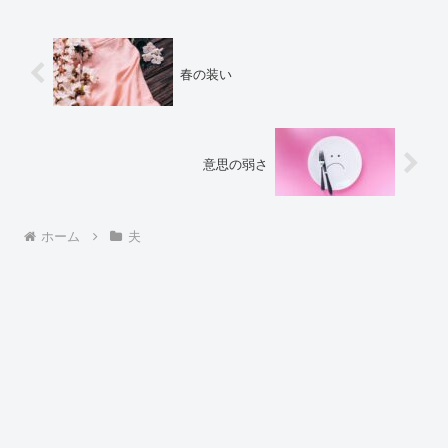
春の装い
意思の弱さ
ホーム
夫