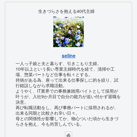
生きづらさを抱える40代主婦
seline
一人っ子娘と夫と暮らす、引きこもり主婦。
10年以上という長い専業主婦時代を経て、清掃や工
場、惣菜パートなど仕事を転々とする。
持病がある為、座って出来る仕事探しに的を絞り、試
行錯誤しながら求職活動。
ようやく、IT業界での事務兼雑用バイトとして採用が
叶うが、入社9か月目で自分の能力が追い付かず退職を
決意。
再び転職活動をし、再び事務パートに採用されるが、
出来る同期と比較され辛い日々。
母との関係性が影響してか、物心ついた頃から生きづ
らさを抱え、今も尚苦しんでいる。