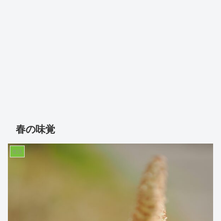
春の味覚
生活