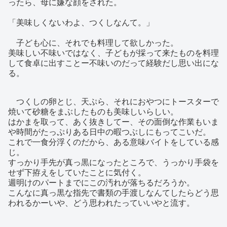
ったら、母に嫌な顔をされた。
「美味しくないわよ、つくしなんて。」
子ども心に、それでも料理して欲しかった。
美味しい不味いではなく、子どもが採って来たものを料理
して食卓に出すことー不味いのだって経験だし思い出にな
る。
つくしの卵とじ、天ぷら、それにおやつにトースターで
焼いて砂糖をまぶしたものも美味しいらしい。
はかまを取って、あく抜きしてー、その面倒な作業もいま
や時間がたっぷりある日中の暇つぶしにもってこいだ。
これで一食分浮くのだから、ある意味バイトをしている感
じ。
すっかり手先が真っ黒になったところで、うっかり手袋を
せず下拵えをしていたことに気付く。
週明けのパートまでにこの汚れが落ちるだろうか。
こんなに真っ黒な指先で書類の手渡しなんてしたらどう思
われるかーいや、どう思われたっていいやと流す。