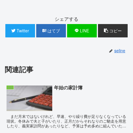
シェアする
Twitter
はてブ
LINE
コピー
seline
関連記事
年始の家計簿
生活
まだ月末ではないけれど、早速、やり繰り費が足りなくなっている
現状。冬休みで夫と子がいたり、正月だからそれなりのご馳走を用意
したり、義実家訪問があったりなど、予算は予め多めに組んでいたと
いうのに計算が甘かった。お年玉やお年賀分は子も貰うの...