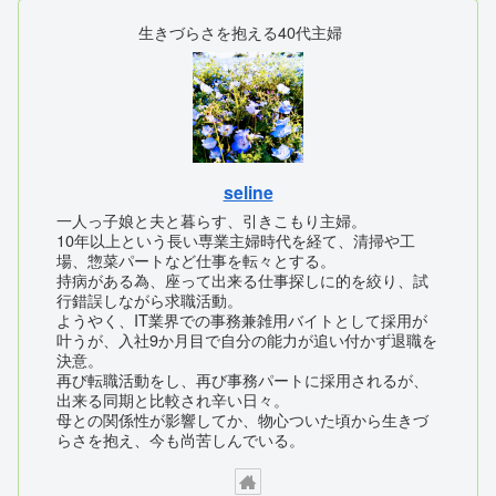
生きづらさを抱える40代主婦
seline
一人っ子娘と夫と暮らす、引きこもり主婦。
10年以上という長い専業主婦時代を経て、清掃や工
場、惣菜パートなど仕事を転々とする。
持病がある為、座って出来る仕事探しに的を絞り、試
行錯誤しながら求職活動。
ようやく、IT業界での事務兼雑用バイトとして採用が
叶うが、入社9か月目で自分の能力が追い付かず退職を
決意。
再び転職活動をし、再び事務パートに採用されるが、
出来る同期と比較され辛い日々。
母との関係性が影響してか、物心ついた頃から生きづ
らさを抱え、今も尚苦しんでいる。