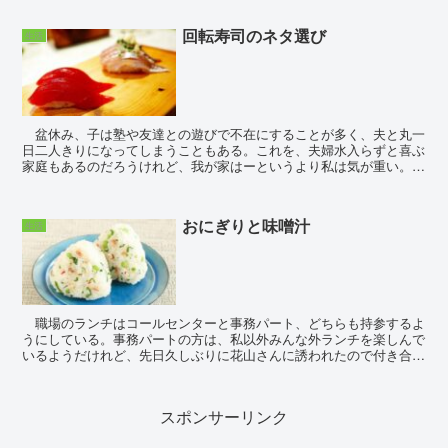
回転寿司のネタ選び
生活
盆休み、子は塾や友達との遊びで不在にすることが多く、夫と丸一
日二人きりになってしまうこともある。これを、夫婦水入らずと喜ぶ
家庭もあるのだろうけれど、我が家はーというより私は気が重い。会
話が無いことに加えて、用事が増える。洗うコッ...
おにぎりと味噌汁
生活
職場のランチはコールセンターと事務パート、どちらも持参するよ
うにしている。事務パートの方は、私以外みんな外ランチを楽しんで
いるようだけれど、先日久しぶりに花山さんに誘われたので付き合い
入った店でのメニュー表を開いたら、どれもこれ...
スポンサーリンク