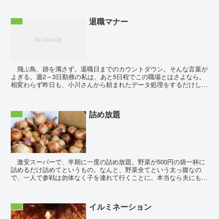
退職マナー
生活
飛ぶ鳥、跡を濁さず。退職日までのカウントダウン。そんな言葉が
よぎる。週2～3日勤務の私は、あと5日程でこの職場とはさよなら。
相変わらず昨日も、小川さんから頼まれたデータ処理をするだけして
帰宅。彼女は有給を取っていたので、直接仕事を頼まれ...
詰め放題
生活
激安スーパーで、半期に一度の詰め放題。野菜が500円の袋一杯に
詰めるだけ詰めてというもの。なんと、野菜全てという太っ腹なの
で、一人で参戦は勿体なく子を連れて行くことに。本当なら夫にも来
て欲しいところだが、ケチ臭くて恥ずかしいと誘ったとこ...
イルミネーション
生活