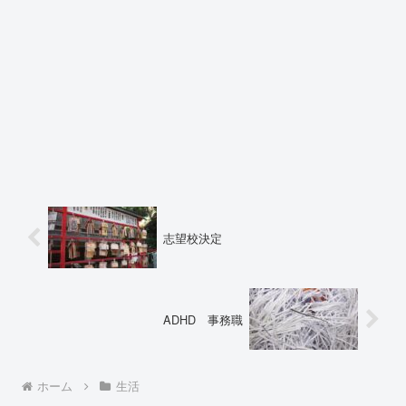
志望校決定
ADHD 事務職
ホーム
生活