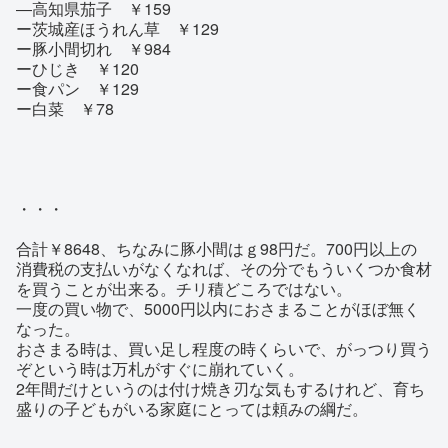
―高知県茄子 ￥159
ー茨城産ほうれん草 ￥129
ー豚小間切れ ￥984
ーひじき ￥120
ー食パン ￥129
ー白菜 ￥78
・・・
合計￥8648、ちなみに豚小間はｇ98円だ。700円以上の
消費税の支払いがなくなれば、その分でもういくつか食材
を買うことが出来る。チリ積どころではない。
一度の買い物で、5000円以内におさまることがほぼ無く
なった。
おさまる時は、買い足し程度の時くらいで、がっつり買う
ぞという時は万札がすぐに崩れていく。
2年間だけというのは付け焼き刃な気もするけれど、育ち
盛りの子どもがいる家庭にとっては頼みの綱だ。