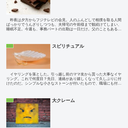
昨夜は夕方からフジテレビの会見。人のふんどしで相撲を取る人間
ばっかりでうんざりしつつも、夫帰宅の午前様まで観続けてしまい、
睡眠不足。今週も、事務パートの出勤は一日だけ。父のこともある
し、不足分はコールセンターで稼ぐつもり。ただ相...
スピリチュアル
生活
イヤリングを落とした。引っ越し前のママ友から貰った大事なイヤ
リング。これで何度目？先日、連絡があり嬉しくなって久しぶりに付
けたのだ。シンプルな小さなストーンが付いたもので、職場にも付け
て行けると思ったのが間違いだった。自...
大クレーム
生活