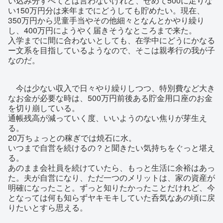
い込み分すべてとは言わないけれど、せめて500に足りな
い150万円分は来年までにどうしても貯めたい。現在、
350万円から児童手当やその他細々となんとかやり繰り
し、400万円にようやく届きそうなところまで来た。
入学までに間に合わないとしても、在学中にどうにかなる
ー文系を目指しているようなので、そこは親孝行の我が子
なのだ。
今は少ない収入で日々やり繰りしつつ、特別費など大き
なお金が必要な時は、500万円前後ある貯金用口座のお金
を切り崩している。
通帳残高が減っていく度、いいようのない焦りが芽生え
る。
20万ちょっとの稼ぎでは焼石に水。
いつまで自営を続けるの？と聞きたい気持ちをぐっと堪え
る。
あのまま会社員を続けていたら、もっと生活に余裕はあっ
た。夫が自営になり、ただ一つのメリットは、家の資産が
明確になったこと。ずっと知りたかったことだけれど、今
となっては何も知らずヤキモキしていた呑気なあの頃に戻
りたいとすら思える。