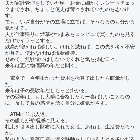
夫が家計管理をしていた頃、お金に細かくレシートチェッ
クまでされ、ちょっと使えば苛々されていたのを思い出
す。
でも、いざ自分がその立場に立てば、そうなるのも分かる
気がする。
夫が仕事帰りに煙草やつまみをコンビニで買ったのを見る
だけでイラっとする。
残高が増えれば嬉しい。けれど減れば、この先を考え不安
が募る。使わなければ現状維持。
せめて、無駄遣いはしないでくれと気を揉む日々。
来年は更に物価高の年だと聞く。
電卓で、今年掛かった費用を概算で出したら眩暈がし
た。
来年は子の受験年だしもっと掛かる。
その翌年は、もし大学に合格したらー喜ばしいことなの
に、反して負の感情も湧く自分に嫌気がさす。
ATMに並ぶ人達。
その誰もが裕福層に見える。
札束を引き出し財布に入れる女性。あれは、生活費だろう
か。
私のように引落口座に資金移動をしている人々も多いだろ