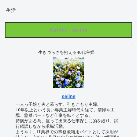
生活
Author : seline
生きづらさを抱える40代主婦
seline
一人っ子娘と夫と暮らす、引きこもり主婦。
10年以上という長い専業主婦時代を経て、清掃や工
場、惣菜パートなど仕事を転々とする。
持病がある為、座って出来る仕事探しに的を絞り、試
行錯誤しながら求職活動。
ようやく、IT業界での事務兼雑用バイトとして採用が
叶うが、入社9か月目で自分の能力が追い付かず退職を