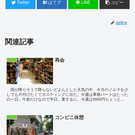
Twitter
はてブ
LINE
コピー
seline
関連記事
再会
わたし
雨が降りそうで降らないどよんとした天気の中、今月のノルマを少
しでも片付けたくてポスティングに出た。今週は事務パートはたった
の一日。午前だけなので半日。要するに、今週は3000円ちょっとの
稼ぎ。このままではまずいと始めたダブルワー...
コンビニ休憩
わたし