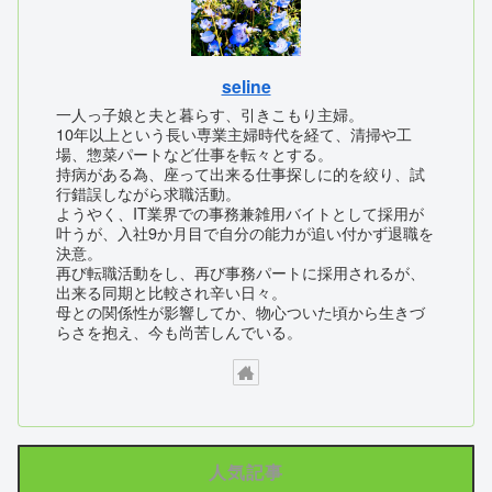
seline
一人っ子娘と夫と暮らす、引きこもり主婦。
10年以上という長い専業主婦時代を経て、清掃や工
場、惣菜パートなど仕事を転々とする。
持病がある為、座って出来る仕事探しに的を絞り、試
行錯誤しながら求職活動。
ようやく、IT業界での事務兼雑用バイトとして採用が
叶うが、入社9か月目で自分の能力が追い付かず退職を
決意。
再び転職活動をし、再び事務パートに採用されるが、
出来る同期と比較され辛い日々。
母との関係性が影響してか、物心ついた頃から生きづ
らさを抱え、今も尚苦しんでいる。
人気記事