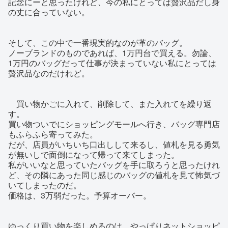
記念にーと思ったけれど、今の私にとっては贅沢品だし身
の丈に合っていない。
そして、この中で一番現実的なのが革のバッグ。
ノーブランドのものであれば、1万円台で買える。勿論、
1万円のバッグだって仕事が決まっていない私にとっては
贅沢品なのだけれど。
買い物かごに入れて、削除して、また入れてを繰り返
す。
買い物ついでにショッピングモールへ行き、バッグ専門店
もふらふら寄ってみた。
だが、店員がいちいち口出しして来るし、値札を見る勇気
が無いしで面倒になって帰って来てしまった。
私がいいなと思っていたバッグを手に取ろうと思ったけれ
ど、その隣にあった同じ感じのバッグの値札を見て怖気づ
いてしまったのだ。
価格は、3万弱だった。予算オーバー。
ゆっくり買い物を楽しめるのは、やっぱりネットショッピ