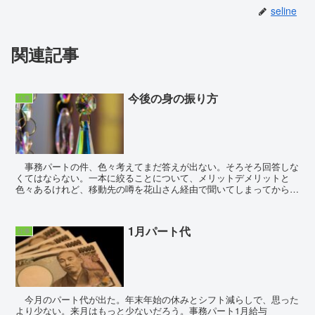
seline
関連記事
今後の身の振り方
仕事
事務パートの件、色々考えてまだ答えが出ない。そろそろ回答しな
くてはならない。一本に絞ることについて、メリットデメリットと
色々あるけれど、移動先の噂を花山さん経由で聞いてしまってから、
やっぱり無理だと悟った。移動先の女上司は、米田さんどこ...
1月パート代
仕事
今月のパート代が出た。年末年始の休みとシフト減らしで、思った
より少ない。来月はもっと少ないだろう。事務パート1月給与