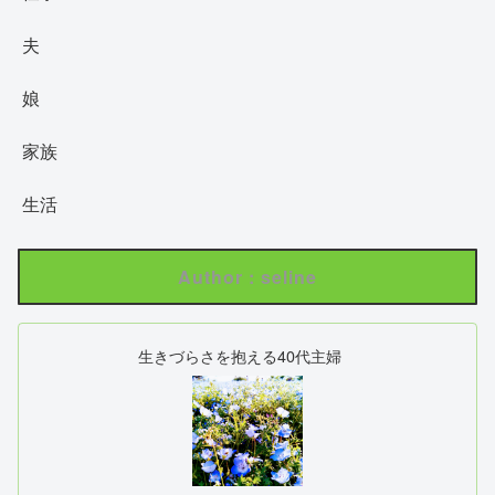
夫
娘
家族
生活
Author : seline
生きづらさを抱える40代主婦