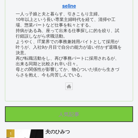
seline
一人っ子娘と夫と暮らす、引きこもり主婦。
10年以上という長い専業主婦時代を経て、清掃や工
場、惣菜パートなど仕事を転々とする。
持病がある為、座って出来る仕事探しに的を絞り、試
行錯誤しながら求職活動。
ようやく、IT業界での事務兼雑用バイトとして採用が
叶うが、入社9か月目で自分の能力が追い付かず退職を
決意。
再び転職活動をし、再び事務パートに採用されるが、
出来る同期と比較され辛い日々。
母との関係性が影響してか、物心ついた頃から生きづ
らさを抱え、今も尚苦しんでいる。
人気記事
夫のひみつ