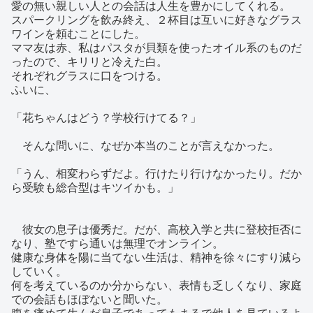
愛の無い親しい人との会話は人生を豊かにしてくれる。
スパークリングを飲み終え、２杯目は互いに好きなグラス
ワインを頼むことにした。
ママ友は赤、私はパスタが貝類を使ったオイル系のものだ
ったので、キリリと冷えた白。
それぞれグラスに口をつける。
ふいに、
「花ちゃんはどう？学校行けてる？」
そんな問いに、なぜか本当のことが言えなかった。
「うん、相変わらずだよ。行けたり行けなかったり。だか
ら受験も総合型はキツイかも。」
彼女の息子は優秀だ。だが、高校入学と共に登校拒否に
なり、塾ですら通いは無理でオンライン。
健康な身体を陽に当てない生活は、精神を徐々にすり減ら
していく。
何を考えているのか分からない、表情も乏しくなり、家庭
での会話もほぼないと聞いた。
腹を痛めて生んだ息子であってもまるで他人を見ているよ