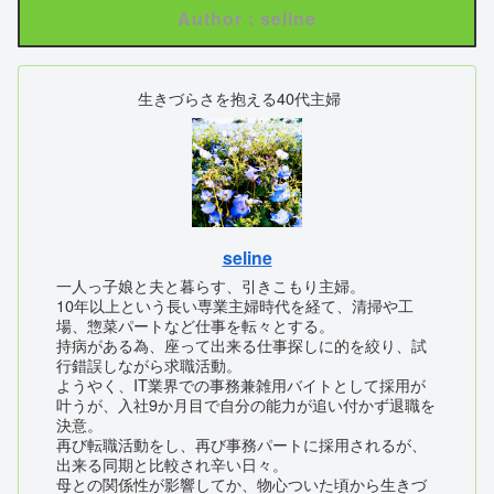
Author : seline
生きづらさを抱える40代主婦
seline
一人っ子娘と夫と暮らす、引きこもり主婦。
10年以上という長い専業主婦時代を経て、清掃や工
場、惣菜パートなど仕事を転々とする。
持病がある為、座って出来る仕事探しに的を絞り、試
行錯誤しながら求職活動。
ようやく、IT業界での事務兼雑用バイトとして採用が
叶うが、入社9か月目で自分の能力が追い付かず退職を
決意。
再び転職活動をし、再び事務パートに採用されるが、
出来る同期と比較され辛い日々。
母との関係性が影響してか、物心ついた頃から生きづ