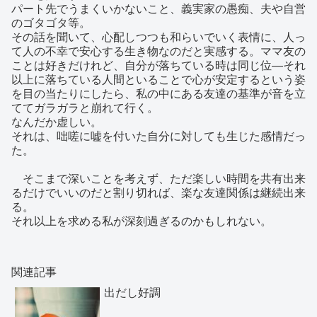
パート先でうまくいかないこと、義実家の愚痴、夫や自営
のゴタゴタ等。
その話を聞いて、心配しつつも和らいでいく表情に、人っ
て人の不幸で安心する生き物なのだと実感する。ママ友の
ことは好きだけれど、自分が落ちている時は同じ位―それ
以上に落ちている人間といることで心が安定するという姿
を目の当たりにしたら、私の中にある友達の基準が音を立
ててガラガラと崩れて行く。
なんだか虚しい。
それは、咄嗟に嘘を付いた自分に対しても生じた感情だっ
た。
そこまで深いことを考えず、ただ楽しい時間を共有出来
るだけでいいのだと割り切れば、楽な友達関係は継続出来
る。
それ以上を求める私が深刻過ぎるのかもしれない。
関連記事
出だし好調