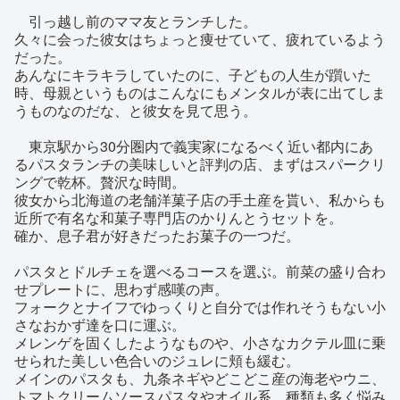
引っ越し前のママ友とランチした。
久々に会った彼女はちょっと痩せていて、疲れているよう
だった。
あんなにキラキラしていたのに、子どもの人生が躓いた
時、母親というものはこんなにもメンタルが表に出てしま
うものなのだな、と彼女を見て思う。
東京駅から30分圏内で義実家になるべく近い都内にあ
るパスタランチの美味しいと評判の店、まずはスパークリ
ングで乾杯。贅沢な時間。
彼女から北海道の老舗洋菓子店の手土産を貰い、私からも
近所で有名な和菓子専門店のかりんとうセットを。
確か、息子君が好きだったお菓子の一つだ。
パスタとドルチェを選べるコースを選ぶ。前菜の盛り合わ
せプレートに、思わず感嘆の声。
フォークとナイフでゆっくりと自分では作れそうもない小
さなおかず達を口に運ぶ。
メレンゲを固くしたようなものや、小さなカクテル皿に乗
せられた美しい色合いのジュレに頬も緩む。
メインのパスタも、九条ネギやどこどこ産の海老やウニ、
トマトクリームソースパスタやオイル系、種類も多く悩み