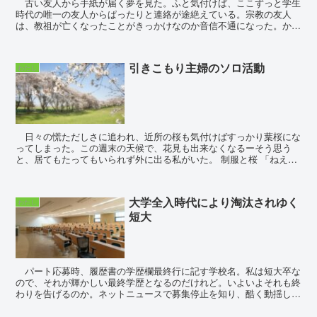
古い友人から手紙が届く夢を見た。ふと気付けば、ここずっと学生
時代の唯一の友人からぱったりと連絡が途絶えている。宗教の友人
は、教祖が亡くなったことがきっかけなのか音信不通になった。かお
りは、年賀状代わりのラインを送ってみたけれど返...
引きこもり主婦のソロ活動
わたし
日々の慌ただしさに追われ、近所の桜も気付けばすっかり葉桜にな
ってしまった。この週末の天候で、花見も出来なくなるーそう思う
と、居てもたってもいられず外に出る私がいた。 制服と桜 「ねえ、
お花見がてら、制服着て桜と写真撮...
大学全入時代により淘汰されゆく
わたし
短大
パート応募時、履歴書の学歴欄最終行に記す学校名。私は短大卒な
ので、それが輝かしい最終学歴となるのだけれど。いよいよそれも終
わりを告げるのか。ネットニュースで募集停止を知り、酷く動揺し
た。四大に入れなかったコンプレックスもあり、自分の出身...