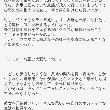
うな、大事に掴んでいた風船が飛んで行ってしまったよう
な喪失感を抱える彼女に、何と声を掛けたら良いのか。
対し、私の子はクラス替えにより、友達と一緒になれたこ
とで毎日元気に登校するようになった。
去年は修学旅行を欠席する程にクラスが最低だったこと
も、まるで夢だったかのよう。
しかし、ママ友には順調な子の様子を率直に伝えることな
ど出来なかった。
「そっか。お互い大変だよね。」
どこか安心したような、共通の悩みを持つ親同士にしか
生まれない連帯感。それが崩れたらママ友との繋がりも消
えてしまうような気がして、必死に取り繕う。
だがそれは、彼女にとって良いことだったのか、今になっ
て分からなくなった。
彼女を元気付けたい、そんな思いから自分のネガティブな
生活を披露する。