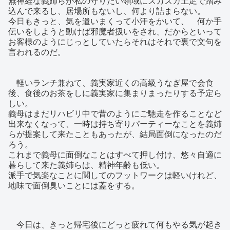
無神経な義姉らが私の守りたい領域にズカズカ土足で踏み
込んで来るし、居場所もないし、何より詰まらない。
今日もきっと、気を遣いまくって小汗をかいて、 何か手
伝いをしようと動けば邪魔者扱いをされ、だからといって
お客様のようにじっとしていたらそれはそれで裏で文句を
言われるのだ。
軽いランチ兼ねて、義実家近くの高級うなぎ屋で会食
後、食後のお茶をしに義実家に集まりまったりする予定ら
しい。
義母はまだリハビリ中で昔のようにご馳走を作ることなど
出来なくなって、一時は持ち寄りパーティーなことを義姉
らが提案して来たこともあったが、結局面倒になったのだ
ろう。
これまで義母に面倒なことはすべて押し付け、悠々自適に
暮らして来た義姉らは、精神年齢も低い。
派手で気楽なことに関してのフットワークは軽いけれど、
地味で面倒臭いことには蓋をする。
今日は、きっと帰宅後にどっと疲れて何もやる気が起き