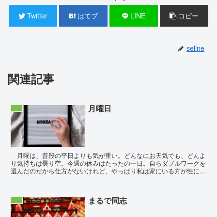
Twitter
はてブ
LINE
コピー
seline
関連記事
月曜日
家族
月曜は、普段の平日よりも気が重い。どんなにお天気でも、どんよ
り気持ちは曇り空。今週の休みはたったの一日。自らダブルワークを
選んだのだから仕方がないけれど、やっぱり私は家にいる方が性に合
っている。専業引きこもり時代のもやもやは形を...
まるで同志
家族