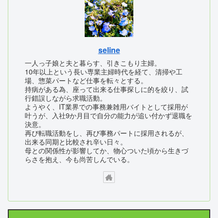
seline
一人っ子娘と夫と暮らす、引きこもり主婦。
10年以上という長い専業主婦時代を経て、清掃や工
場、惣菜パートなど仕事を転々とする。
持病がある為、座って出来る仕事探しに的を絞り、試
行錯誤しながら求職活動。
ようやく、IT業界での事務兼雑用バイトとして採用が
叶うが、入社9か月目で自分の能力が追い付かず退職を
決意。
再び転職活動をし、再び事務パートに採用されるが、
出来る同期と比較され辛い日々。
母との関係性が影響してか、物心ついた頃から生きづ
らさを抱え、今も尚苦しんでいる。