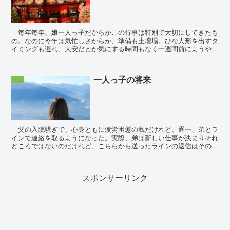
毎年毎年、娘一人っ子だからかこの行事は特別で大切にしてきたも
の。なのに今年は気忙しさからか、準備も土壇場。ひな人形を出すタ
イミングも遅れ、大安だとか気にする時間もなく一週間前にようやく
飾り、それも実母から「ひな人形は出したのか？...
一人っ子の将来
家族
父の入院騒ぎで、心身ともに疲労困憊の私だけれど、逐一、弟とラ
インで連絡を取るようになった。実際、弟は新しい仕事が決まりそれ
どころではないのだけれど、こちらから送ったラインの返信はその日
以内に来るので安心感が違う。入院手続き等は母...
スポンサーリンク