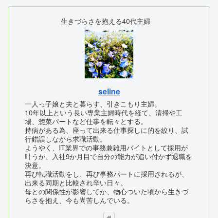
生きづらさを抱える40代主婦
seline
一人っ子娘と夫と暮らす、引きこもり主婦。
10年以上という長い専業主婦時代を経て、清掃や工
場、惣菜パートなど仕事を転々とする。
持病がある為、座って出来る仕事探しに的を絞り、試
行錯誤しながら求職活動。
ようやく、IT業界での事務兼雑用バイトとして採用が
叶うが、入社9か月目で自分の能力が追い付かず退職を
決意。
再び転職活動をし、再び事務パートに採用されるが、
出来る同期と比較され辛い日々。
母との関係性が影響してか、物心ついた頃から生きづ
らさを抱え、今も尚苦しんでいる。