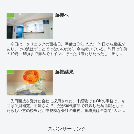
ールのチャット機能を使う。私のシフトの殆どは、午前勤...
面接へ
仕事
今日は、クリニックの面接日。準備はOK。ただ一昨日から腹痛が
あり、その波はずっとではないのだが、今も続いている。昨日は午前
の10時～昼頃まで痛みでトイレに行ったり来たりだったし、出して
落ち着いたら今度は夕方にその波が来た。今現在...
面接結果
仕事
先日面接を受けた会社に採用された。未経験でもOKの事務で、今
回は欠員補充。主婦さんで、だが30代前半で妊娠した為退職となっ
たらしい方の後釜だ。中規模な会社の事務。事務員は全部で4人いる
と聞いた。そしてもう1人、今回私と同タイミン...
スポンサーリンク