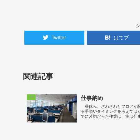
Twitter
はてブ
関連記事
仕事納め
仕事
昼休み。ざわざわとフロアが騒
る手順やタイミングを考えてば
でに〆切だった作業は、実は仕事