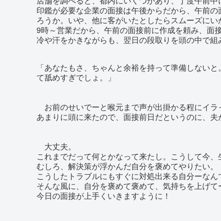
店舗を調べると、都内にいくつかあり、丁度午前中
印鑑が必要な企業の面接は午後からだから、午前の
ろうか。いや、他に客がいたとしたらスムーズにい
9時～営業だから、午前の面接前に作成を頼み、面
冷や汗をかきながらも、翌日の段取りを頭の中で組
「あなたもさ、ちゃんと余裕を持って準備しないと
て舐めすぎでしょ。」
お前のせいでーと喉元まで声が出掛かる程にイラ
あまりに頭に来たので、面接前日だというのに、夫
大丈夫。
これまでだって何とかなって来たし。こうして今、
むしろ、解決策が浮かんだ自分を褒めてやりたい。
こうしたトラブルにもすぐに対処出来る自分ーなん
そんな風に、自分を褒めて褒めて、気持ちを上げて
今日の面接が上手くいきますように！