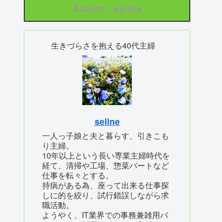
Author : seline
生きづらさを抱える40代主婦
seline
一人っ子娘と夫と暮らす、引きこも
り主婦。
10年以上という長い専業主婦時代を
経て、清掃や工場、惣菜パートなど
仕事を転々とする。
持病がある為、座って出来る仕事探
しに的を絞り、試行錯誤しながら求
職活動。
ようやく、IT業界での事務兼雑用バ