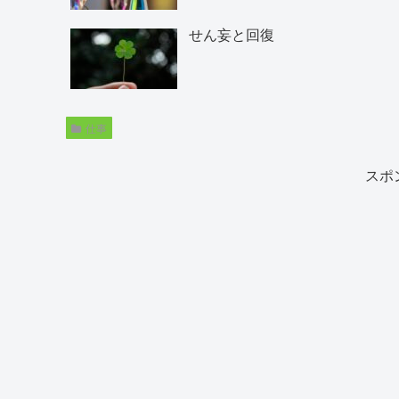
せん妄と回復
仕事
スポ