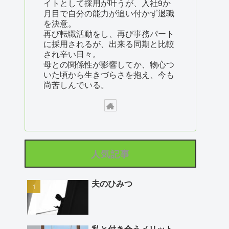
イトとして採用が叶うが、入社9か
月目で自分の能力が追い付かず退職
を決意。
再び転職活動をし、再び事務パート
に採用されるが、出来る同期と比較
され辛い日々。
母との関係性が影響してか、物心つ
いた頃から生きづらさを抱え、今も
尚苦しんでいる。
人気記事
夫のひみつ
私と付き合うメリット