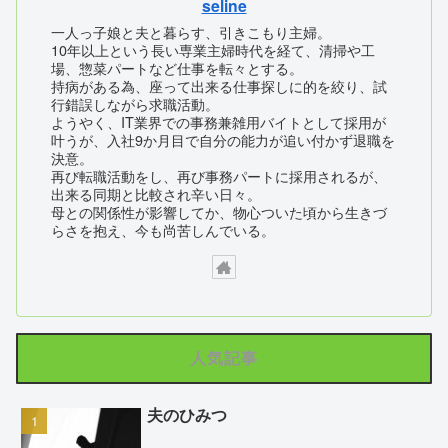
seline
一人っ子娘と夫と暮らす、引きこもり主婦。
10年以上という長い専業主婦時代を経て、清掃や工
場、惣菜パートなど仕事を転々とする。
持病がある為、座って出来る仕事探しに的を絞り、試
行錯誤しながら求職活動。
ようやく、IT業界での事務兼雑用バイトとして採用が
叶うが、入社9か月目で自分の能力が追い付かず退職を
決意。
再び転職活動をし、再び事務パートに採用されるが、
出来る同期と比較され辛い日々。
母との関係性が影響してか、物心ついた頃から生きづ
らさを抱え、今も尚苦しんでいる。
人気記事
夫のひみつ