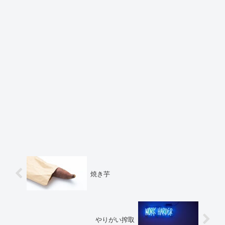
焼き芋
やりがい搾取