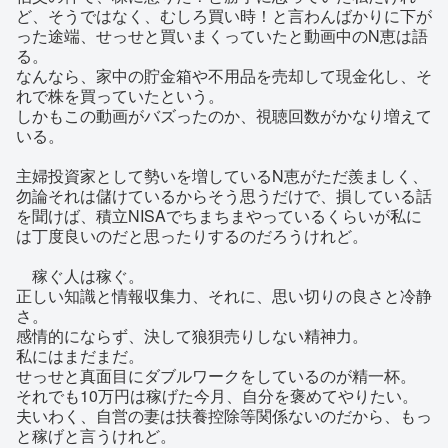
ど、そうではなく、むしろ買い時！と言わんばかりに下が
った途端、せっせと買いまくっていたと動画中のN恵は語
る。
なんなら、家中の貯金箱や不用品を売却して現金化し、そ
れで株を買っていたという。
しかもこの動画がバズったのか、視聴回数がかなり増えて
いる。
主婦投資家として勢いを増しているN恵がただ羨ましく、
勿論それは儲けているからそう思うだけで、損している話
を聞けば、積立NISAでちまちまやっているくらいが私に
は丁度良いのだと思ったりするのだろうけれど。
稼ぐ人は稼ぐ。
正しい知識と情報収集力、それに、思い切りの良さと冷静
さ。
感情的にならず、決して狼狽売りしない精神力。
私にはまだまだ。
せっせと真面目にダブルワークをしているのが精一杯。
それでも10万円は稼げた今月、自分を褒めてやりたい。
夫いわく、自営の妻は扶養控除等関係ないのだから、もっ
と稼げと言うけれど。