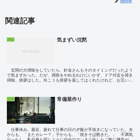
seline
関連記事
気まずい沈黙
生活
玄関の大掃除をしていたら、針金さんもそのタイミングだったよう
で気まずかった。だが、掃除をやめるわけにいかず、ドア付近を掃き
掃除。挨拶はした。向こうも挨拶を返してはくれたけれど、お互いの
箒の掃く音だけがシンと静まり返った棟に響き渡る。こう...
常備菜作り
生活
仕事休み。最近、疲れて仕事の日の夕飯が手抜きになっていた。夫
からも、「またカレー？」子からも、「焼きそば飽きた。」 不満気
だったし、私自身も同じように自分のマンネリ化したご飯に嫌気がさ