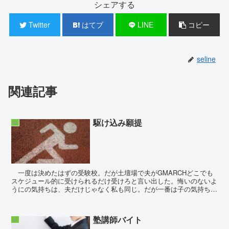
シェアする
Twitter
はてブ
LINE
コピー
seline
関連記事
駆け込み願提
娘
一度は決めたはずの受験校。だが土壇場で夫がGMARCHどこでも
スケジュール的に受けられるだけ受けろと言い出した。悔いのないよ
うにの気持ちは、夫だけじゃなく私も同じ。だが一番は子の気持ちを
優先したい。共テの結果が思わしくなかったことで自信...
塾講師バイト
娘