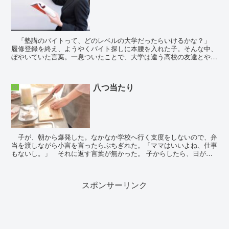
「塾講のバイトって、どのレベルの大学だったらいけるかな？」
履修登録を終え、ようやくバイト探しに本腰を入れた子。そんな中、
ぼやいていた言葉。一息ついたことで、大学は違う高校の友達とやり
取りしている子。友達は、カフェやファミレスなどの飲食...
八つ当たり
娘
子が、朝から爆発した。なかなか学校へ行く支度をしないので、弁
当を渡しながら小言を言ったらぶちぎれた。「ママはいいよね、仕事
もないし。」 それに返す言葉が無かった。 子からしたら、日がな
一日、適当に家事をやりつつ暇を持て余し...
スポンサーリンク