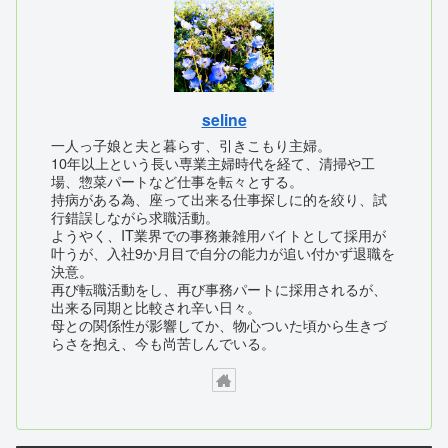
seline
一人っ子娘と夫と暮らす、引きこもり主婦。
10年以上という長い専業主婦時代を経て、清掃や工
場、惣菜パートなど仕事を転々とする。
持病がある為、座って出来る仕事探しに的を絞り、試
行錯誤しながら求職活動。
ようやく、IT業界での事務兼雑用バイトとして採用が
叶うが、入社9か月目で自分の能力が追い付かず退職を
決意。
再び転職活動をし、再び事務パートに採用されるが、
出来る同期と比較され辛い日々。
母との関係性が影響してか、物心ついた頃から生きづ
らさを抱え、今も尚苦しんでいる。