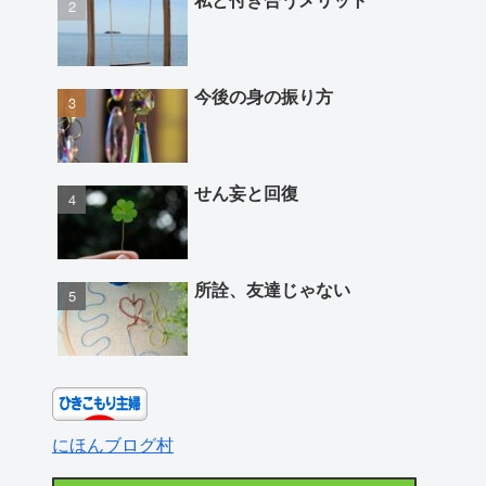
今後の身の振り方
せん妄と回復
所詮、友達じゃない
にほんブログ村