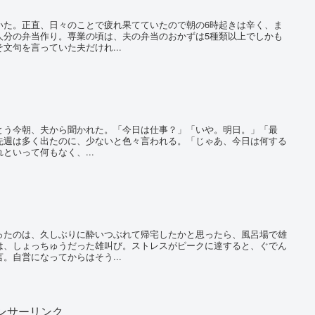
た。正直、日々のことで疲れ果てていたので朝の6時起きは辛く、ま
人分の弁当作り。専業の頃は、夫の弁当のおかずは5種類以上でしかも
文句を言っていた夫だけれ...
う今朝、夫から聞かれた。「今日は仕事？」「いや。明日。」「最
先週は多く出たのに、少ないと色々言われる。「じゃあ、今日は何する
といって何もなく、...
たのは、久しぶりに酔いつぶれて帰宅したかと思ったら、風呂場で雄
は、しょっちゅうだった雄叫び。ストレスがピークに達すると、ぐでん
。自営になってからはそう...
ンサーリンク