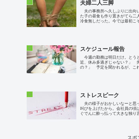
夫婦二人三脚
夫
夫の事務所へ久しぶりに出向い
た子の昼食も作り置きがてら二
冷食無しだった。今では最初こそ
スケジュール報告
夫
今週の勤務は明日だけ。とうと
近、休み多過ぎじゃない？」 
の？」 予定を聞かれるが、これ
ストレスピーク
夫
夫の様子がおかしいなーと思っ
叫びを上げたから。会社員の頃
ぐでんに酔っ払って大きな独り言
スポ