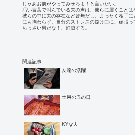
じゃあお前がやってみせろよ！と言いたい。
汚い言葉で叫んでいる夫の声は、彼らに届くことは
彼らの中に夫の存在など皆無だし、まったく相手に
にも拘わらず、自分のストレスの捌け口に、頑張っ
ちっさい男だな！、幻滅する。
関連記事
友達の活躍
土用の丑の日
KYな夫