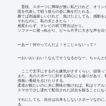
普段、スポーツに興味が無い私だけれど、オリン
国を代表して戦う彼らの姿に胸を打たれる。
勝てば勿論嬉しいけれど、負けたとしても、感動を
それなのに、私の夫ときたら・・
相変わらず、テレビの前で野次ばかり。
ソファーに寝っ転がり、ビール片手に大きな声を出
ーあー！何やってんだよ！そこじゃないって！
ーおいおいおい！なんでそうなるかなー。ちゃんと
ここで文字にするのも嫌気がさすくらい、頑張っ
また、夫のスポーツに対する関心にも偏りがあり、
係無い番組を点けたりする。
柔道が観たいのに夫に興味が無ければ、私はリアル
スマホで少し遅れて配信された試合を観ることにな
それにしても、自分は出来もしないスポーツなのに
る。