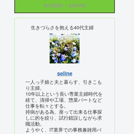
Author : seline
生きづらさを抱える40代主婦
seline
一人っ子娘と夫と暮らす、引きこも
り主婦。
10年以上という長い専業主婦時代を
経て、清掃や工場、惣菜パートなど
仕事を転々とする。
持病がある為、座って出来る仕事探
しに的を絞り、試行錯誤しながら求
職活動。
ようやく、IT業界での事務兼雑用バ