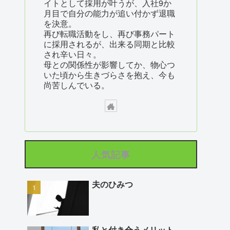
イトとして採用が叶うが、入社9か
月目で自分の能力が追い付かず退職
を決意。
再び転職活動をし、再び事務パート
に採用されるが、出来る同期と比較
され辛い日々。
母との関係性が影響してか、物心つ
いた頃から生きづらさを抱え、今も
尚苦しんでいる。
人気記事
夫のひみつ
私と付き合うメリット